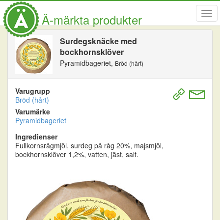
Visa
Ä-märkta produkter
men
Surdegsknäcke med
bockhornsklöver
Pyramidbageriet,
Bröd (hårt)
Varugrupp
Bröd (hårt)
Varumärke
Pyramidbageriet
Ingredienser
Fullkornsrågmjöl, surdeg på råg 20%, majsmjöl,
bockhornsklöver 1,2%, vatten, jäst, salt.