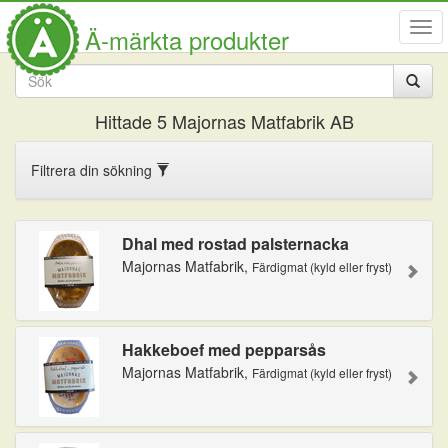
Visa
Ä-märkta produkter
men
Hittade
5
Majornas Matfabrik AB
Filtrera din sökning
Dhal med rostad palsternacka
Majornas Matfabrik,
Färdigmat (kyld eller fryst)
Hakkeboef med pepparsås
Majornas Matfabrik,
Färdigmat (kyld eller fryst)