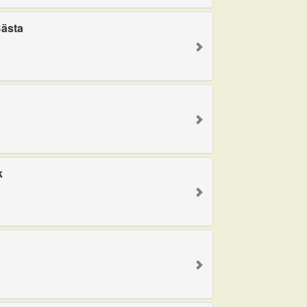
ästa
k