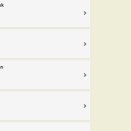
sk
on