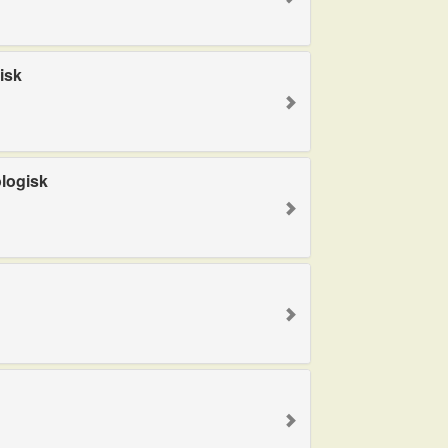
isk
logisk