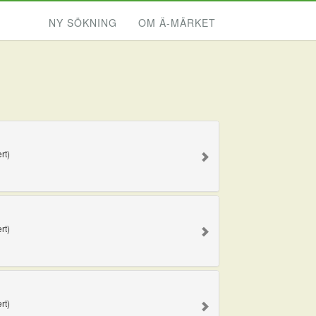
NY SÖKNING
OM Ä-MÄRKET
rt)
rt)
rt)