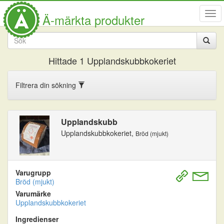
Visa
Ä-märkta produkter
men
Hittade
1
Upplandskubbkokeriet
Filtrera din sökning
Upplandskubb
Upplandskubbkokeriet,
Bröd (mjukt)
Varugrupp
Bröd (mjukt)
Varumärke
Upplandskubbkokeriet
Ingredienser